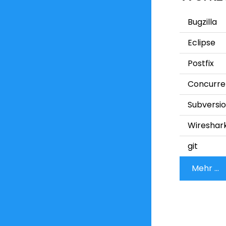
Bugzilla
Eclipse
Postfix
Concurre
Subversio
Wireshar
git
Mehr ...