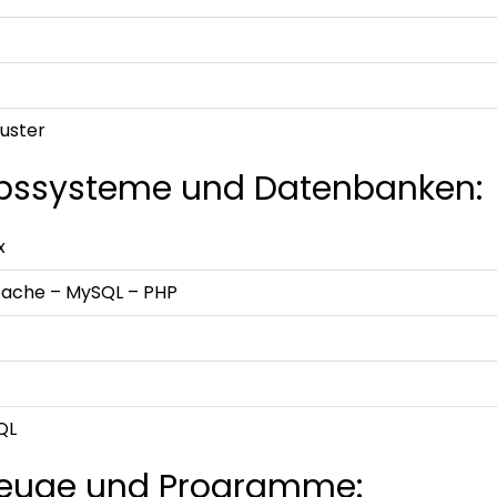
uster
ebssysteme und Datenbanken:
x
pache – MySQL – PHP
QL
euge und Programme: