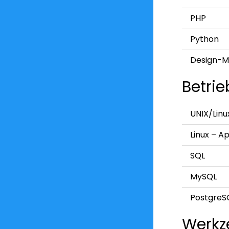
PHP
Python
Design-M
Betri
UNIX/Linu
Linux – A
SQL
MySQL
PostgreS
Werkz