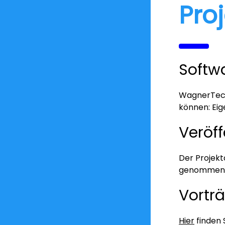
Pro
Softw
WagnerTech 
können: Eig
Veröf
Der Projekt
genommen, s
Vortr
Hier
finden 