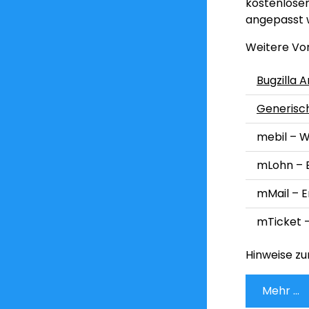
kostenlosen
angepasst 
Weitere Vo
Bugzilla 
Generisch
mebil – 
mLohn – 
mMail – E
mTicket 
Hinweise zu
Mehr ...