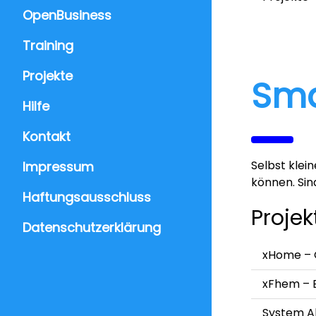
OpenBusiness
Training
Projekte
Sm
Hilfe
Kontakt
Selbst klei
Impressum
können. Sin
Haftungsausschluss
Projek
Datenschutzerklärung
xHome – 
xFhem – E
System A