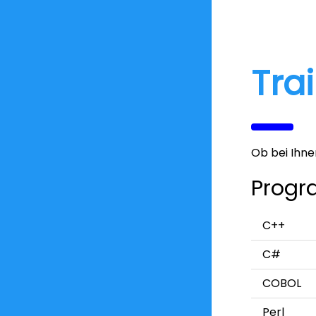
Tra
Ob bei Ihn
Progr
C++
C#
COBOL
Perl