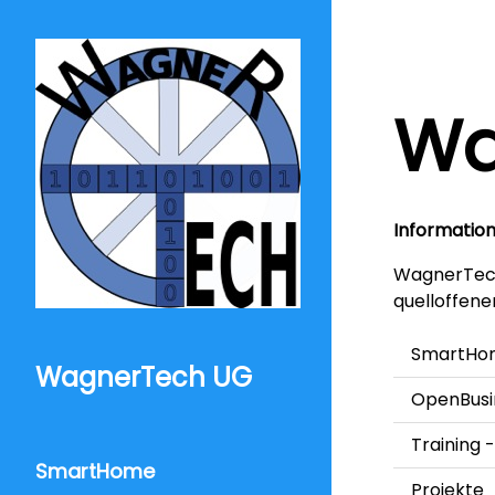
Wa
Information
WagnerTech 
quelloffene
SmartHom
WagnerTech UG
OpenBusin
Training
SmartHome
Projekte